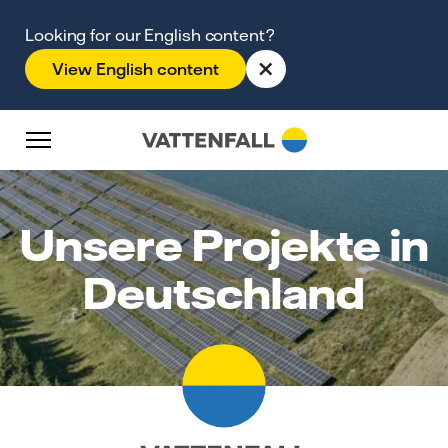
Überspringen
Zurück zur Hauptnavigation
Gehe zur Fußzeile
Zurück zur Hauptnavigation
Looking for our English content?
×
View English content
Unsere Projekte in
Deutschland